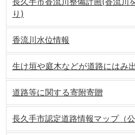
長久手市香流川整備計画(香流川
り)
香流川水位情報
生け垣や庭木などが道路にはみ
道路等に関する寄附寄贈
長久手市認定道路情報マップ（公開