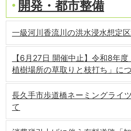
開発・都市整備
一級河川香流川の洪水浸水想定
【6月27日 開催中止】令和8年
植樹場所の草取りと枝打ち」に
長久手市歩道橋ネーミングライ
て