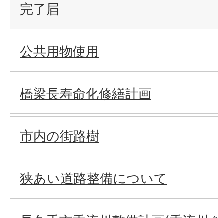
完了届
公共用物使用
橋梁長寿命化修繕計画
市内の街路樹
狭あい道路整備について