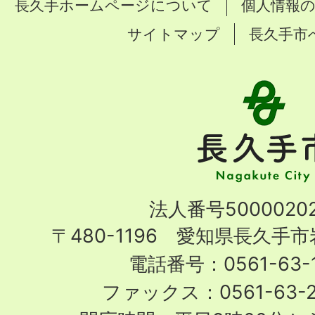
長久手ホームページについて
個人情報
サイトマップ
長久手市
長
久
手
市
Nagakute
法人番号50000202
City
〒480-1196 愛知県長久手
電話番号：0561-63-1
ファックス：0561-63-