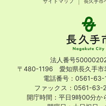
サイトマップ
長久手市
長
久
手
市
Nagakute
法人番号50000202
City
〒480-1196 愛知県長久手
電話番号：0561-63-1
ファックス：0561-63-
開庁時間：平日9時00分から