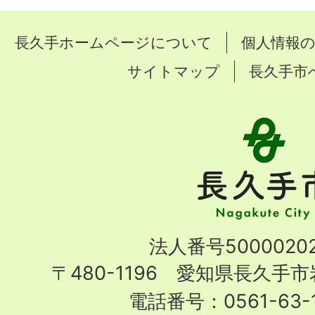
長久手ホームページについて
個人情報
サイトマップ
長久手市
長
久
手
市
Nagakute
法人番号50000202
City
〒480-1196 愛知県長久手
電話番号：0561-63-1