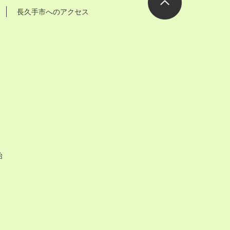
長久手市へのアクセス
ページの先
頭へ
始