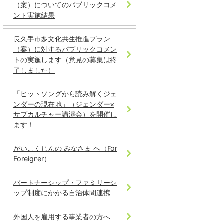
（案）についてのパブリックコメ
ント実施結果
長久手市多文化共生推進プラン
（案）に対するパブリックコメン
トの実施します（意見の募集は終
了しました）
「ヒットソングから読み解くジェ
ンダーの現在地」（ジェンダー×
サブカルチャー講演会）を開催し
ます！
がいこくじんの みなさま へ（For
Foreigner）
パートナーシップ・ファミリーシ
ップ制度にかかる自治体間連携
外国人を雇用する事業者の方へ