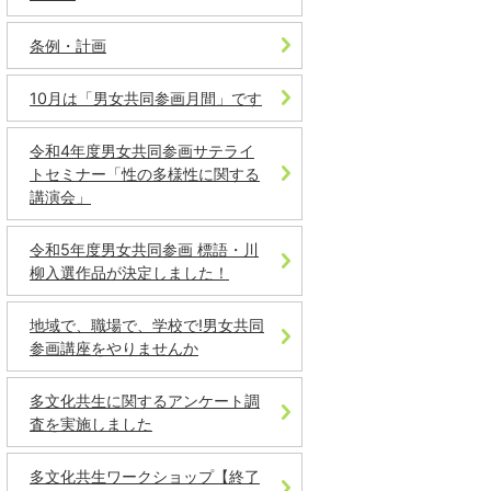
条例・計画
10月は「男女共同参画月間」です
令和4年度男女共同参画サテライ
トセミナー「性の多様性に関する
講演会」
令和5年度男女共同参画 標語・川
柳入選作品が決定しました！
地域で、職場で、学校で!男女共同
参画講座をやりませんか
多文化共生に関するアンケート調
査を実施しました
多文化共生ワークショップ【終了