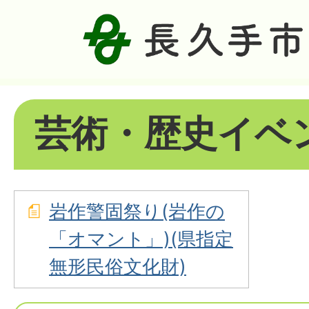
芸術・歴史イベ
岩作警固祭り(岩作の
「オマント」)(県指定
無形民俗文化財)