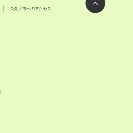
長久手市へのアクセス
ページの先
頭へ
始