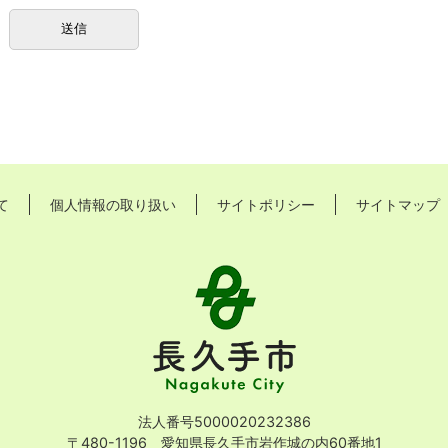
て
個人情報の取り扱い
サイトポリシー
サイトマップ
長
久
手
市
Nagakute
City
法人番号5000020232386
〒480-1196 愛知県長久手市岩作城の内60番地1