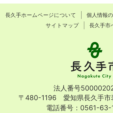
長久手ホームページについて
個人情報
サイトマップ
長久手市
長
久
手
市
Nagakute
法人番号50000202
City
〒480-1196 愛知県長久手
電話番号：0561-63-1