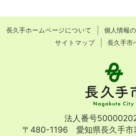
長久手ホームページについて
個人情報
サイトマップ
長久手市
長
久
手
市
Nagakute
法人番号50000202
City
〒480-1196 愛知県長久手