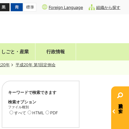
Foreign Language
組織から探す
しごと・産業
行政情報
20年
平成20年 第1回定例会
キーワードで検索できます
検索オプション
目的別で探す
ファイル種別
すべて
HTML
PDF