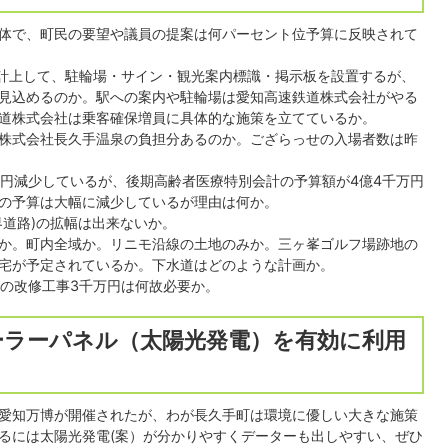
体で、町民の要望や議員の提案は何パーセント位予算に反映されて
を計上して、駐輪場・サイン・観光案内標識・掲示板を設置するが、
見込めるのか。駅への案内や駐輪場は愛知高速鉄道株式会社がやる
道株式会社は乗客確保増員に具体的な施策を立てているか。
株式会社長久手温泉の負担分あるのか。ござらっせの入場者数は昨
億円減少しているが、後期高齢者医療特別会計の予算額が4億4千万円
の予算は大幅に減少しているが理由は何か。
界道路)の拡幅は出来ないか。
か。町内全域か。リニモ沿線の土地のみか。三ヶ峯ゴルフ場跡地の
宅が予定されているか。下水道はどのような計画か。
場の改修工事3千万円は何故必要か。
ーラーパネル（太陽光発電）を有効に利用
愛知万博が開催されたが、わが長久手町は環境に優しい大きな施策
るには太陽光発電(案）が分かりやすくデーターも出しやすい、ぜひ