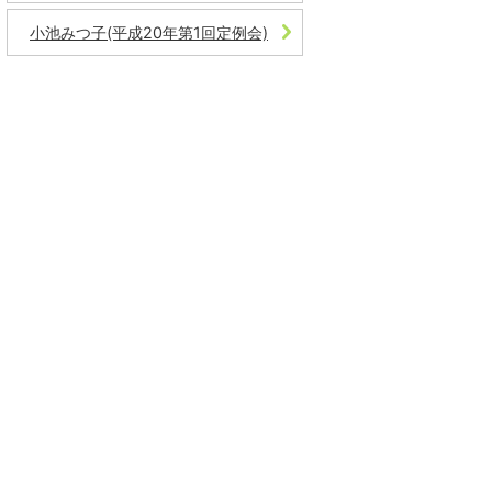
小池みつ子(平成20年第1回定例会)