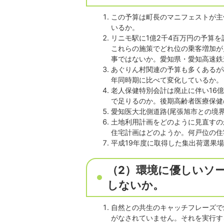
この予算は町長のマニフェストが主
いるか。
リニモ駅に1億2千4百万円の予算
これらの施策でどれ位の乗客増加が
事ではないか。愛知県・愛知高速鉄
あぐりん村関連の予算も多くあるが
年同時期に比べて変化しているか。
老人保健特別会計は廃止に伴い16
で足りるのか。後期高齢者医療保健
愛知医大北側道路(尾張旭市との境
土地利用計画をどのように見直すの
住宅計画はどのようか。何戸位の住
平成19年度に取得した集出荷選果
（2）環境に優しいソ
しないか。
自然との共生のキャッチフレーズで
がなされていません。それを実行す