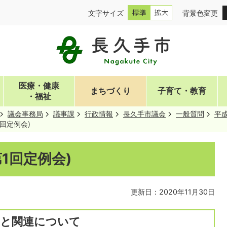
文字サイズ
背景色変更
医療・健康
まちづくり
子育て・教育
・福祉
議会事務局
議事課
行政情報
長久手市議会
一般質問
平成
1回定例会)
第1回定例会)
更新日：2020年11月30日
編成と関連について