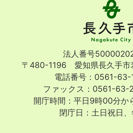
長
久
手
市
Nagakute
法人番号50000202
City
〒480-1196 愛知県長久手
電話番号：0561-63-1
ファックス：0561-63-
開庁時間：平日9時00分から
閉庁日：土日祝日、