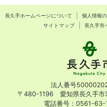
長久手ホームページについて
個人情報
サイトマップ
長久手市
長
久
手
市
Nagakute
法人番号50000202
City
〒480-1196 愛知県長久手
電話番号：0561-63-1