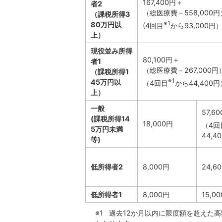
167,400円＋
者
2
（総医療費－558,000円
（課税所得3
※1
80万円以
(4回目
から93,000円
上）
現役並み所得
80,100円＋
者
1
（総医療費－267,000円
（課税所得1
※1
45万円以
（4回目
から44,400円
上）
一般
57,6
(課税所得14
18,000円
（4回
5万円未満
44,4
等)
低所得者2
8,000円
24,6
低所得者1
8,000円
15,0
※1 過去12か月以内に限度額を超えた