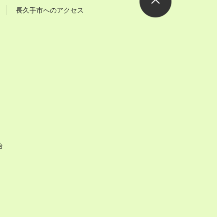
長久手市へのアクセス
ページの先
頭へ
始