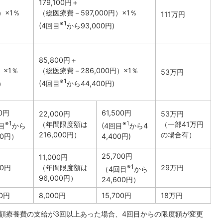
179,100円＋
）×1％
（総医療費－597,000円）×1％
111万円
※1
）
(4回目
から93,000円)
85,800円＋
）×1％
（総医療費－286,000円）×1％
53万円
※1
）
(4回目
から44,400円)
00円
61,500円
22,000円
53万円
※1
※1
（年間限度額は
（一部41万円
目
から
(4回目
から4
216,000円）
の場合有）
00円）
4,400円)
25,700円
11,000円
※1
00円
（年間限度額は
29万円
（4回目
から
96,000円）
24,600円）
00円
8,000円
15,700円
18万円
高額療養費の支給が3回以上あった場合、4回目からの限度額が変更