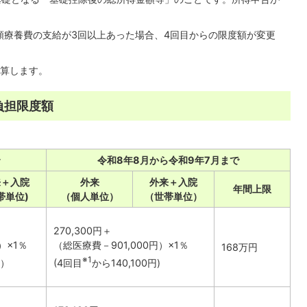
高額療養費の支給が3回以上あった場合、4回目からの限度額が変更
計算します。
負担限度額
令和8年8月から令和9年7月まで
来＋入院
外来
外来＋入院
年間上限
帯単位)
（個人単位）
（世帯単位）
270,300円＋
）×1％
（総医療費－901,000円）×1％
168万円
※1
円）
(4回目
から140,100円)