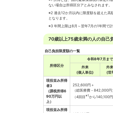
ない場合は所得区分アとみなされます。
※2 過去12か月以内に限度額を超えた
となります。
※3 年間上限は8月～翌年7月の1年間で
70歳以上75歳未満の人の自己
自己負担限度額の一覧
令和8年7月まで
所得区分
外来
外
(個人単位)
(世
現役並み所得
252,600円＋
者
3
（総医療費－842,000円
（課税所得6
※1
90万円以
（4回目
から140,100
上）
現役並み所得