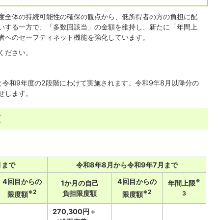
度全体の持続可能性の確保の観点から、低所得者の方の負担に配
いする一方で、「多数回該当」の金額を維持し、新たに「年間上
者へのセーフティネット機能を強化しています。
ください。
と令和9年度の2段階にわけて実施されます。令和9年8月以降分の
せします。
額
月まで
令和8年8月から令和9年7月まで
※
4回目からの
4回目からの
年間上限
1か月の自己
※2
※2
負担限度額
3
限度額
限度額
270,300円＋