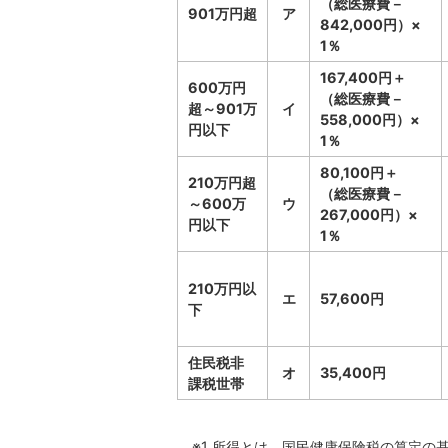
（総医療費－
901万円超
ア
842,000円）×
1％
167,400円＋
600万円
（総医療費－
超～901万
イ
558,000円）×
円以下
1％
80,100円＋
210万円超
（総医療費－
～600万
ウ
267,000円）×
円以下
1％
210万円以
エ
57,600円
下
住民税非
オ
35,400円
課税世帯
※1 所得とは、国民健康保険税の算定