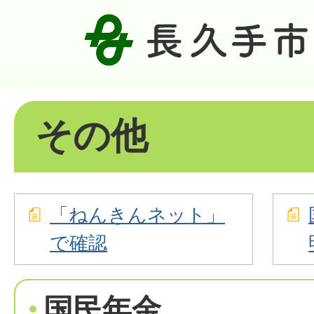
その他
「ねんきんネット」
で確認
国民年金