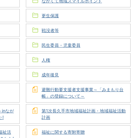
ながくて地域スマイルポイント
更生保護
戦没者等
民生委員・児童委員
人権
成年後見
避難行動要支援者支援事業～「みまもり台
帳」の登録について～
inなが
第1次長久手市地域福祉計画・地域福祉活動
!
計画
福祉活
福祉に関する寄附寄贈