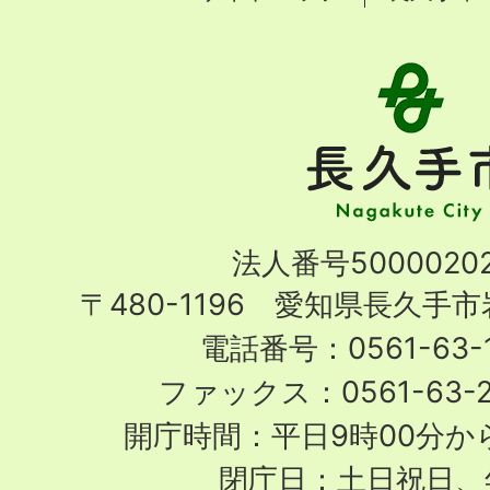
長
久
手
市
Nagakute
法人番号50000202
City
〒480-1196 愛知県長久手
電話番号：0561-63-1
ファックス：0561-63-
開庁時間：平日9時00分から
閉庁日：土日祝日、