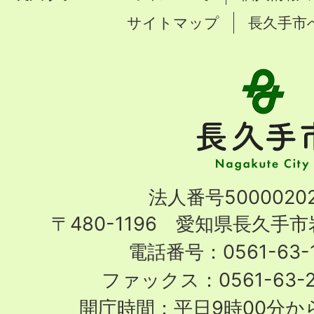
サイトマップ
長久手市
長
久
手
市
Nagakute
法人番号50000202
City
〒480-1196 愛知県長久手
電話番号：0561-63-1
ファックス：0561-63-
開庁時間：平日9時00分から