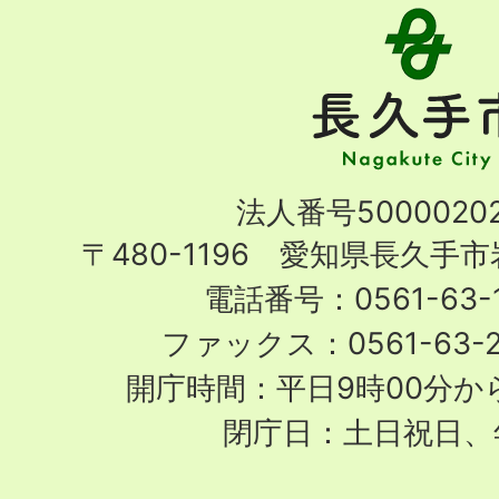
長
久
手
市
Nagakute
法人番号50000202
City
〒480-1196 愛知県長久手
電話番号：0561-63-1
ファックス：0561-63-
開庁時間：平日9時00分から
閉庁日：土日祝日、