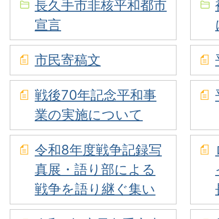
長久手市非核平和都市
宣言
市民寄稿文
戦後70年記念平和事
業の実施について
令和8年度戦争記録写
真展・語り部による
戦争を語り継ぐ集い