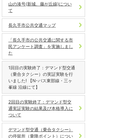
山の湊号(新城、藤が丘線)につい
て
長久手市公共交通マップ
「長久手市の公共交通に関する市
民アンケート調査」を実施しまし
た
1回目の実験終了：デマンド型交通
（乗合タクシー）の実証実験を行
いました! 【N-バス東部線・三ヶ
峯線 沿線にて】
2回目の実験終了：デマンド型交
通実証実験の結果及び本格導入に
ついて
デマンド型交通（乗合タクシー）
の停留所（乗降ポイント）につい