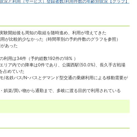
状況と利用（サービス）登録者数/利用件数の年齢別状況【グラフ】
実験開始後も周知の取組を随時進め、利用が増えてきた
の利用が比較的少なかった（時間帯別の予約件数のグラフを参照）
用があった
利用は34件（予約総数192件の18% ）
リア内での降車は0件であり、公園西駅(50.0%)、長久手古戦場
6%を占めていた
モ/名鉄バス/N-バスとデマンド型交通の乗継利用による移動需要が
・娯楽/買い物から通勤まで、多岐に渡る目的で利用されている