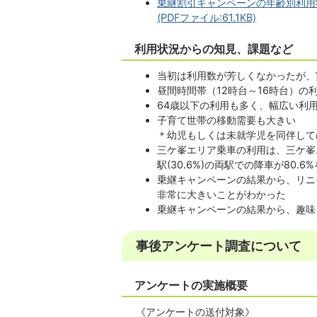
乗継割引キャンペーンの年齢別利用
(PDFファイル:61.1KB)
利用状況からの知見、課題など
当初は利用数が芳しくなかったが、
昼間時間帯（12時台～16時台）
64歳以下の利用も多く、幅広い利
子育て世帯の移動需要も大きい
＊幼児もしくは未就学児を同伴しての
三ケ峯エリア乗車の利用は、三ケ峯エ
駅(30.6%)の両駅での降車が80.
乗継キャンペーンの結果から、リニ
非常に大きいことがわかった
乗継キャンペーンの結果から、趣味
事後アンケート調査について
アンケートの実施概要
《アンケートの送付対象》