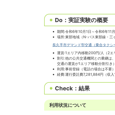
Do：実証実験の概要
期間:令和6年10月1日～令和6年11月
場所:東部地域（N-バス東部線・三
長久手市デマンド型交通（乗合タクシー）実
運賃:1エリア内移動200円/人（2エ
割引:他の公共交通機関との乗継は
交通の運賃が1エリア移動分割引き
利用:事前登録（電話の場合は不要
経費:運行委託費7,281,884円（収入1
Check：結果
利用状況について