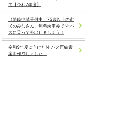
て【令和7年度】
（随時申請受付中）75歳以上の市
民のみなさん、無料乗車券でN-バ
スに乗って外出しましょう！
令和9年度に向けたN-バス再編素
案を作成しました！