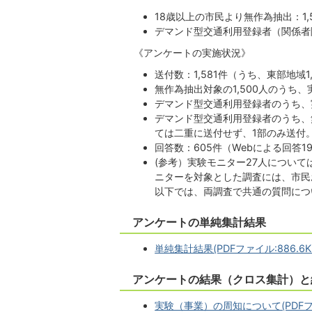
18歳以上の市民より無作為抽出：1,
デマンド型交通利用登録者（関係者除
《アンケートの実施状況》
送付数：1,581件（うち、東部地域1,
無作為抽出対象の1,500人のうち、
デマンド型交通利用登録者のうち、実
デマンド型交通利用登録者のうち、
ては二重に送付せず、1部のみ送付
回答数：605件（Webによる回答195件
(参考）実験モニター27人につい
ニターを対象とした調査には、市民
以下では、両調査で共通の質問につ
アンケートの単純集計結果
単純集計結果(PDFファイル:886.6K
アンケートの結果（クロス集計）と
実験（事業）の周知について(PDFファ