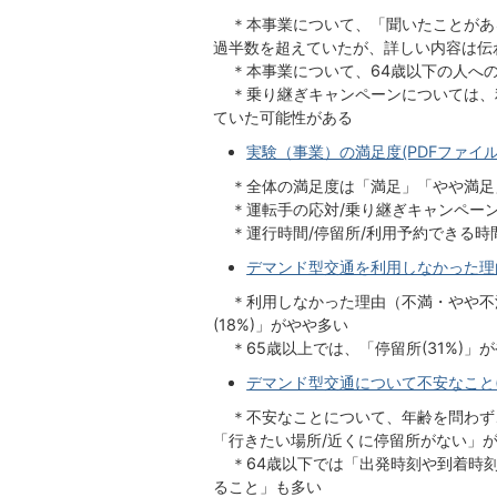
＊本事業について、「聞いたことがある」人
過半数を超えていたが、詳しい内容は伝
＊本事業について、64歳以下の人への
＊乗り継ぎキャンペーンについては、
ていた可能性がある
実験（事業）の満足度(PDFファイル:1
＊全体の満足度は「満足」「やや満足」
＊運転手の応対/乗り継ぎキャンペーン
＊運行時間/停留所/利用予約できる時
デマンド型交通を利用しなかった理由(P
＊利用しなかった理由（不満・やや不満
(18%)」がやや多い
＊65歳以上では、「停留所(31%)」
デマンド型交通について不安なこと(PD
＊不安なことについて、年齢を問わず
「行きたい場所/近くに停留所がない」
＊64歳以下では「出発時刻や到着時刻
ること」も多い