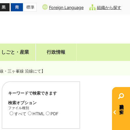
Foreign Language
組織から探す
しごと・産業
行政情報
線・三ヶ峯線 沿線にて】
キーワードで検索できます
検索オプション
目的別で探す
ファイル種別
すべて
HTML
PDF