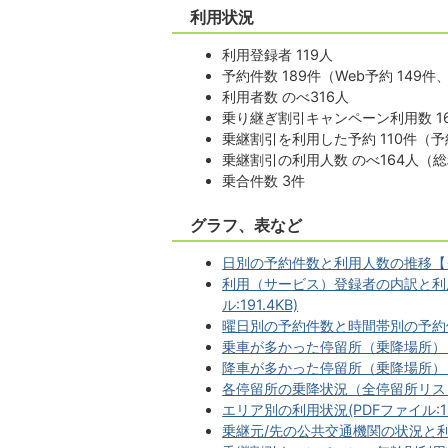
利用状況
利用登録者 119人
予約件数 189件（Web予約 149件
利用者数 のべ316人
乗り継ぎ割引キャンペーン利用数 1
乗継割引を利用した予約 110件（予
乗継割引の利用人数 のべ164人（総
乗合件数 3件
グラフ、表など
日別の予約件数と利用人数の推移【グラフ
利用（サービス）登録者の内訳と利
ル:191.4KB)
曜日別の予約件数と時間帯別の予約件数【
乗車が多かった停留所（乗降場所）【表・
降車が多かった停留所（乗降場所）【表・
各停留所の乗降状況（全停留所リスト）
エリア別の利用状況(PDFファイル:153
乗継元/先の公共交通機関の状況と利用目