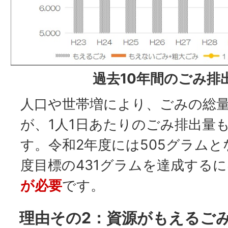
過去10年間のごみ排
人口や世帯増により、ごみの総
が、1人1日あたりのごみ排出量
す。令和2年度には505グラムと
度目標の431グラムを達成する
が必要
です。
理由その2：資源がもえるごみ