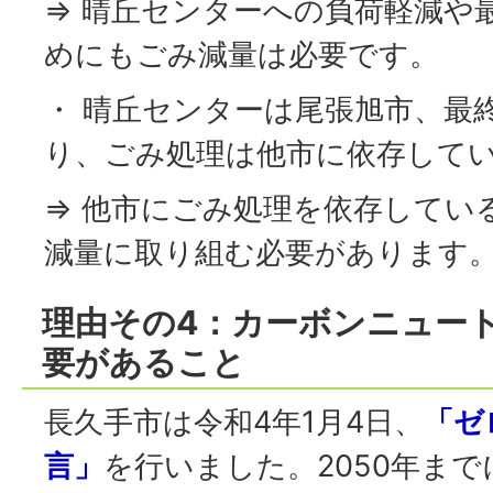
⇒ 晴丘センターへの負荷軽減や
めにもごみ減量は必要です。
・ 晴丘センターは尾張旭市、最
り、ごみ処理は他市に依存して
⇒ 他市にごみ処理を依存してい
減量に取り組む必要があります
理由その4：カーボンニュー
要があること
長久手市は令和4年1月4日、
「ゼ
言」
を行いました。2050年ま