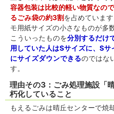
容器包装は比較的軽い物質なの
るごみ袋の約3割
を占めています
モ用紙サイズの小さなものが多
こういったものを
分別するだけ
用していた人はSサイズに、Sサ
にサイズダウンできる
のではな
す。
理由その3：ごみ処理施設「
朽化していること
もえるごみは晴丘センターで焼