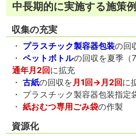
中長期的に実施する施策
収集の充実
・
プラスチック製容器包装
の回
・
ペットボトル
の回収を夏季（
通年月2回
に拡充
・
古紙
の回収を
月1回→月2回
に
・ プラスチック製容器包装指定
・
紙おむつ専用ごみ袋
の作製
資源化