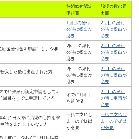
妊婦給付認定
胎児の数の届
申請書
出書
1回目の給付
2回目の給付
の時に提出が
の時に提出が
必要
必要
2回目の給付
2回目の給付
出産応援給付金を申請）し、令和
の時に提出が
の時に提出が
必要
必要
2回目の給付
2回目の給付
に転入した後に出産された方
の時に提出が
の時に提出が
必要
必要
た方で妊婦給付認定申請をしてい
2回目の給付
すでに1回目
金1回目をすでに申請している
の時に申請が
を給付済
必要
一括で支給し
一括で支給し
年4月1日以降に胎児の心拍を確
ますので提出
ますので提出
定申請をまだしていない方
が必要
が必要
付)前に、令和7年4月1日以降