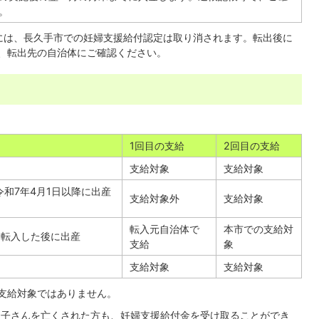
。
には、長久手市での妊婦支援給付認定は取り消されます。転出後に
、転出先の自治体にご確認ください。
1回目の支給
2回目の支給
支給対象
支給対象
令和7年4月1日以降に出産
支給対象外
支給対象
転入元自治体で
本市での支給対
に転入した後に出産
支給
象
支給対象
支給対象
は支給対象ではありません。
でお子さんを亡くされた方も、妊婦支援給付金を受け取ることができ