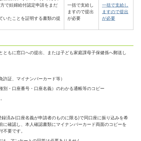
た方で妊婦給付認定申請をまだ
一括で支給し
一括で支給し
ますので提出
ますので提出
ていたことを証明する書類の提
が必要
が必要
とともに窓口への提出、または子ども家庭課母子保健係へ郵送し
免許証、マイナンバーカード等）
種別・口座番号・口座名義）のわかる通帳等のコピー
す。
登録済み(口座名義が申請者のものに限る)で同口座に振り込みを希
前に確認し、本人確認書類にマイナンバーカード両面のコピーを
付不要です。
方は、アンケートの回答は必要ありません。