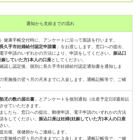
通知から支給までの流れ
）健康手帳交付時に、アンケートに沿って面談を行います。
長久手市妊婦給付認定申請書
」をお渡しします。窓口への提出、
電子申請のいずれかの方法により、申請をしてください。
振込口
妊娠していた方)本人の口座
としてください。
確認し認定後、個別に長久手市妊婦給付認定通知書を通知しま
の実施後の翌々月の月末までに入金します。通帳記帳等で、ご確
。
胎児の数の届出書
」とアンケートを個別通知（出産予定日8週前以
させていただきます。
ましたら、窓口への提出、郵便申請、電子申請のいずれかの方法
請をしてください。
振込口座は妊婦(妊娠していた方)本人の口座
さい。
提出後、保健師からご連絡します。
の実施後の翌々月の月末までに入金します。通帳記帳等で、ご確