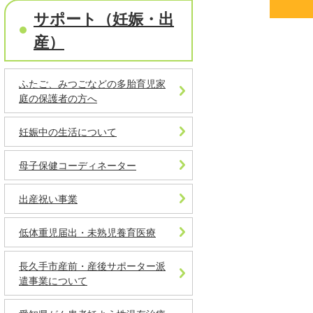
サポート（妊娠・出
産）
ふたご、みつごなどの多胎育児家
庭の保護者の方へ
妊娠中の生活について
母子保健コーディネーター
出産祝い事業
低体重児届出・未熟児養育医療
長久手市産前・産後サポーター派
遣事業について