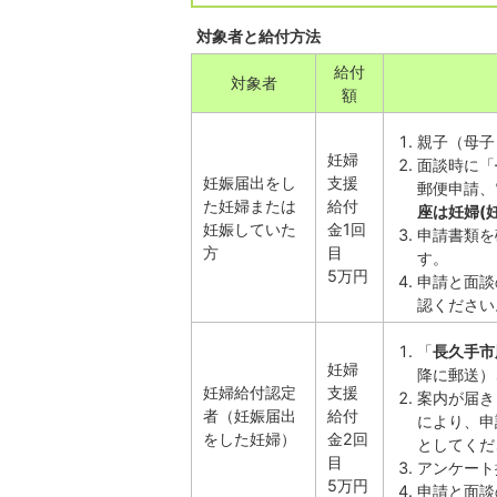
対象者と給付方法
給付
対象者
額
親子（母子
妊婦
面談時に「
妊娠届出をし
支援
郵便申請、
た妊婦または
給付
座は妊婦(
妊娠していた
金1回
申請書類を
方
目
す。
5万円
申請と面談
認ください
「
長久手市
妊婦
降に郵送）
妊婦給付認定
支援
案内が届き
者（妊娠届出
給付
により、申
をした妊婦）
金2回
としてくだ
目
アンケート
5万円
申請と面談