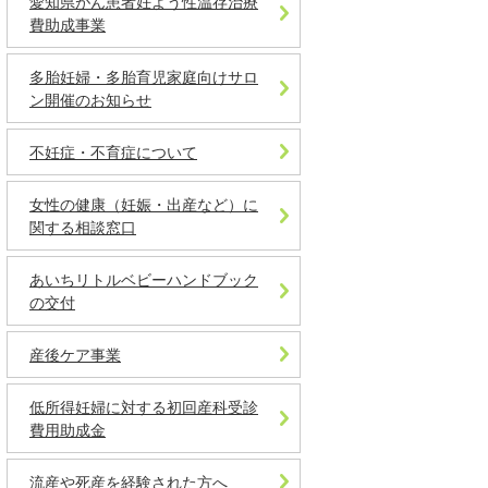
愛知県がん患者妊よう性温存治療
費助成事業
多胎妊婦・多胎育児家庭向けサロ
ン開催のお知らせ
不妊症・不育症について
女性の健康（妊娠・出産など）に
関する相談窓口
あいちリトルベビーハンドブック
の交付
産後ケア事業
低所得妊婦に対する初回産科受診
費用助成金
流産や死産を経験された方へ