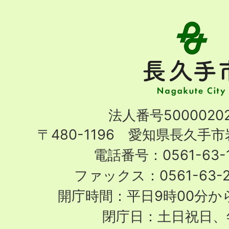
長
久
手
市
Nagakute
法人番号50000202
City
〒480-1196 愛知県長久手
電話番号：0561-63-1
ファックス：0561-63-
開庁時間：平日9時00分から
閉庁日：土日祝日、