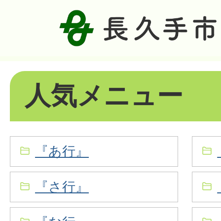
人気メニュー
『あ行』
『さ行』