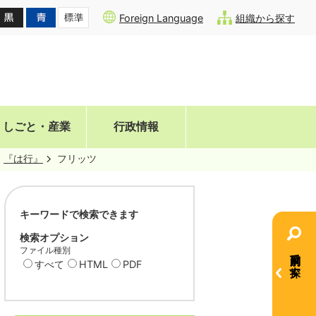
Foreign Language
組織から探す
しごと・産業
行政情報
『は行』
フリッツ
キーワードで検索できます
検索オプション
ファイル種別
目的別で探す
すべて
HTML
PDF