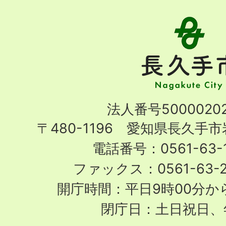
長
久
手
市
Nagakute
法人番号50000202
City
〒480-1196 愛知県長久手
電話番号：0561-63-1
ファックス：0561-63-
開庁時間：平日9時00分から
閉庁日：土日祝日、