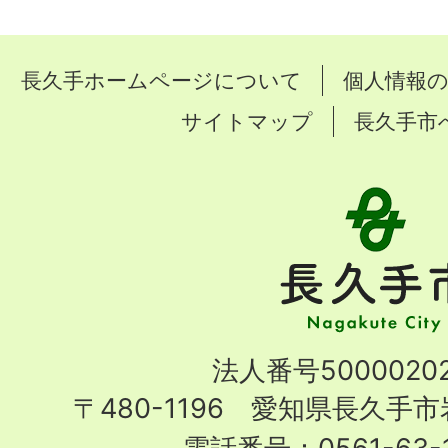
長久手ホームページについて
個人情報
サイトマップ
長久手市
長
久
手
市
Nagakute
法人番号50000202
City
〒480-1196 愛知県長久手