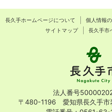
長久手ホームページについて
個人情報
サイトマップ
長久手市
長
久
手
市
Nagakute
法人番号50000202
City
〒480-1196 愛知県長久手