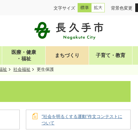
文字サイズ
背景色変更
医療・健康
まちづくり
子育て・教育
・福祉
福祉
社会福祉
更生保護
“社会を明るくする運動”作文コンテストに
ついて