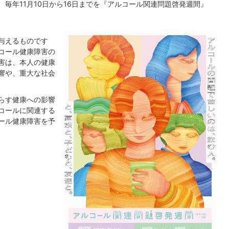
毎年11月10日から16日までを『アルコール関連問題啓発週間』
与えるものです
コール健康障害の
害は、本人の健康
響や、重大な社会
らす健康への影響
コールに関連する
ール健康障害を予