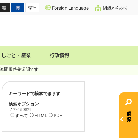
Foreign Language
組織から探す
しごと・産業
行政情報
ル関連問題啓発週間です
キーワードで検索できます
検索オプション
ファイル種別
目的別で探す
すべて
HTML
PDF