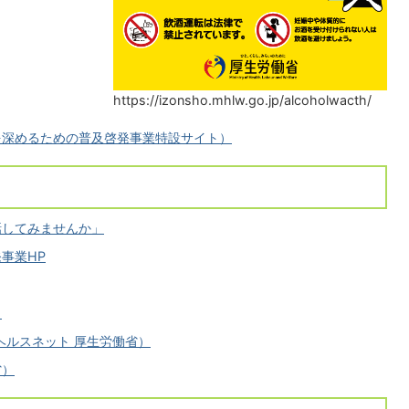
https://izonsho.mhlw.go.jp/alcoholwacth/
を深めるための普及啓発事業特設サイト）
話してみませんか」
事業HP
ト
ヘルスネット 厚生労働省）
省）