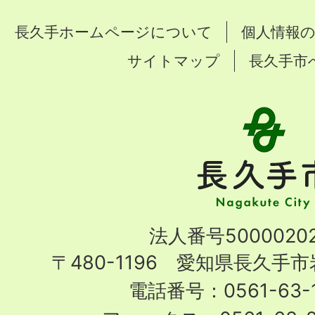
長久手ホームページについて
個人情報
サイトマップ
長久手市
長
久
手
市
Nagakute
法人番号50000202
City
〒480-1196 愛知県長久手
電話番号：0561-63-1