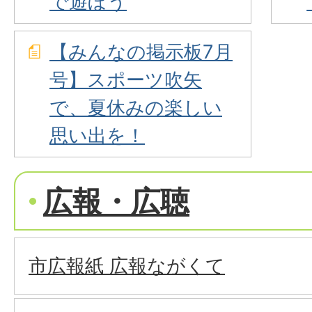
で遊ぼう
【みんなの掲示板7月
号】スポーツ吹矢
で、夏休みの楽しい
思い出を！
広報・広聴
市広報紙 広報ながくて