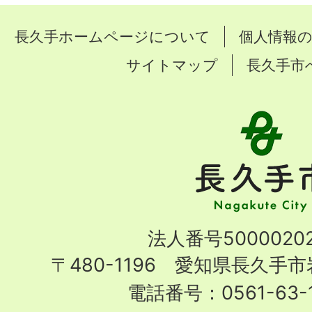
長久手ホームページについて
個人情報
サイトマップ
長久手市
長
久
手
市
Nagakute
法人番号50000202
City
〒480-1196 愛知県長久手
電話番号：0561-63-1