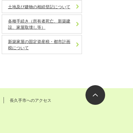
土地及び建物の相続登記について
各種手続き（所有者死亡、新築建
設、家屋取壊し等）
新築家屋の固定資産税・都市計画
税について
長久手市へのアクセス
ページの先