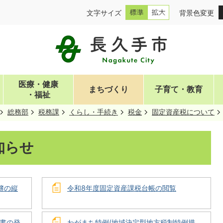
文字サイズ
背景色変更
医療・健康
まちづくり
子育て・教育
・福祉
総務部
税務課
くらし・手続き
税金
固定資産税について
知らせ
簿の縦
令和8年度固定資産課税台帳の閲覧
書の発
わがまち特例(地域決定型地方税制特例措