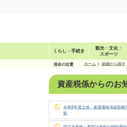
観光・文化・
くらし・手続き
スポーツ
ホーム
組織から探す
現在の位置
資産税係からのお
令和8年度土地・家屋価格等縦覧帳
覧
固定資産税・都市計画税の納税通知