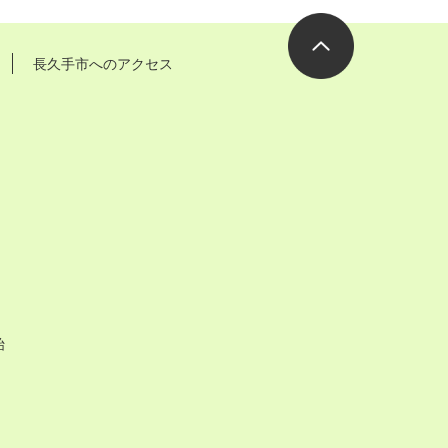
長久手市へのアクセス
ページの先
頭へ
始