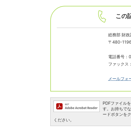
この
総務部 財政
〒480-1
電話番号：05
ファックス：0
メールフォ
PDFファイルを閲
す。お持ちでない方
ードボタンを
ください。