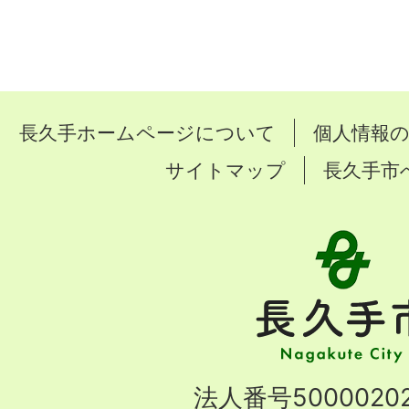
長久手ホームページについて
個人情報
サイトマップ
長久手市
長
久
手
市
Nagakute
法人番号50000202
City