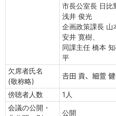
市長公室長 日比
浅井 俊光
企画政策課長 山
安井 寛樹、
同課主任 橋本 
平
欠席者氏名
𠮷田 貢、細萱 
(敬称略)
傍聴者人数
1人
会議の公開・
公開