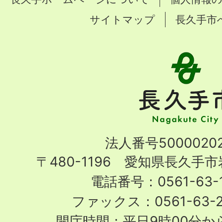
サイトマップ
長久手市
長
久
手
市
Nagakute
法人番号50000202
City
〒480-1196 愛知県長久手
電話番号：0561-63-1
ファックス：0561-63-
開庁時間：平日9時00分から