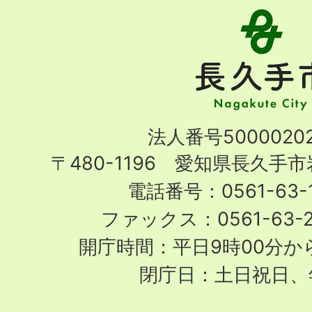
長
久
手
市
Nagakute
法人番号50000202
City
〒480-1196 愛知県長久手
電話番号：0561-63-1
ファックス：0561-63-
開庁時間：平日9時00分から
閉庁日：土日祝日、