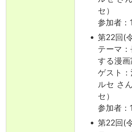
セ）
参加者：
第22回(
テーマ：
する漫画
ゲスト：
ルセ さ
セ）
参加者：
第22回(