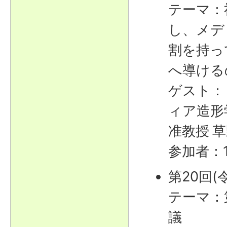
テーマ：
し、メデ
割を持っ
へ導ける
ゲスト：
ィア造形
准教授
草
参加者：
第20回(
テーマ：
議