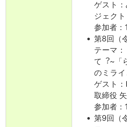
ゲスト：
ジェクト
参加者：
第8回（
テーマ：
て︖~「
のミライ
ゲスト：Fa
取締役 
参加者：1
第9回（