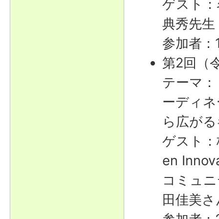
ゲスト：
典秀先生
参加者：
第2回（
テーマ：
ーディネ
ら広がる
ゲスト：
en Innov
コミュニ
田佳美さ