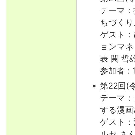
テーマ：
ちづくり
ゲスト：
ョンマネ
表 関 哲
参加者：
第22回(
テーマ：
する漫画
ゲスト：
ルセ さ