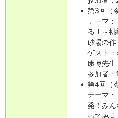
参加者：
第3回（
テーマ：
る！～挑
砂場の作
ゲスト：
康博先生
参加者：
第4回（令
テーマ：
発！みん
ってみよ