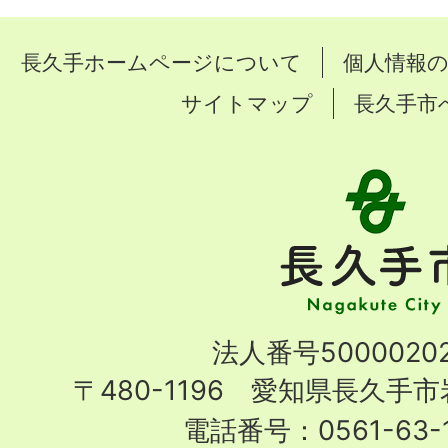
長久手ホームページについて
個人情報
サイトマップ
長久手市
長
久
手
市
Nagakute
法人番号50000202
City
〒480-1196 愛知県長久手
電話番号：0561-63-1