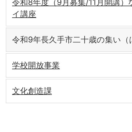
令和8年度（9月募集/11月開講
イ講座
令和9年長久手市二十歳の集い（
学校開放事業
文化創造課