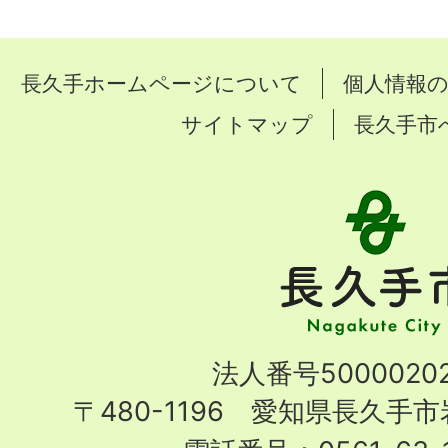
長久手ホームページについて
個人情報
サイトマップ
長久手市
長
久
手
市
Nagakute
法人番号50000202
City
〒480-1196 愛知県長久手