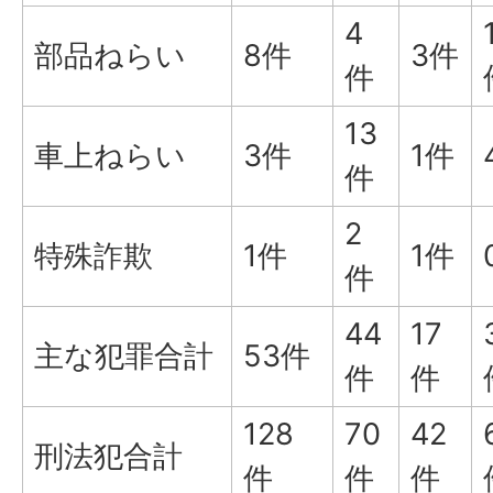
4
部品ねらい
8件
3件
件
13
車上ねらい
3件
1件
件
2
特殊詐欺
1件
1件
件
44
17
主な犯罪合計
53件
件
件
128
70
42
刑法犯合計
件
件
件