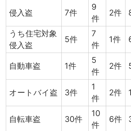
9
侵入盗
7件
2件
件
うち住宅対象
7
5件
1件
侵入盗
件
5
自動車盗
1件
2件
件
1
オートバイ盗
3件
2件
件
10
自転車盗
30件
6件
件