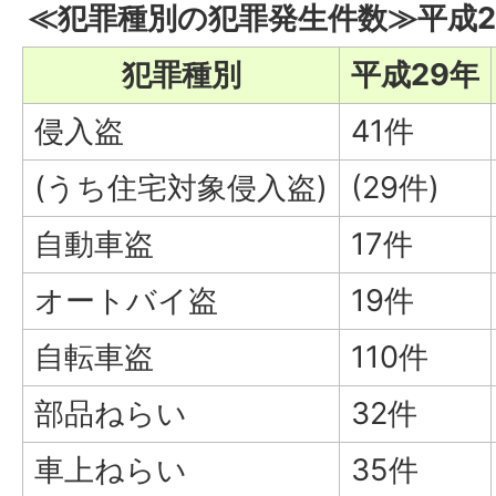
≪犯罪種別の犯罪発生件数≫平成2
犯罪種別
平成29年
侵入盗
41件
(うち住宅対象侵入盗)
(29件)
自動車盗
17件
オートバイ盗
19件
自転車盗
110件
部品ねらい
32件
車上ねらい
35件