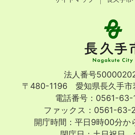
長
久
手
市
Nagakute
法人番号50000202
City
〒480-1196 愛知県長久手
電話番号：0561-63-1
ファックス：0561-63-
開庁時間：平日9時00分から
閉庁日：土日祝日、