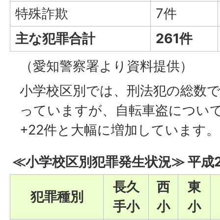
特殊詐欺
7件
主な犯罪合計
261件
（愛知警察署より資料提供）
小学校区別では、刑法犯の総数
っていますが、自転車盗につい
+22件と大幅に増加しています。
≪小学校区別犯罪発生状況≫ 平成
長久
西
東
犯罪種別
手小
小
小