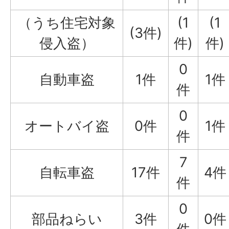
（うち住宅対象
(1
(1
(3件)
侵入盗）
件)
件)
0
自動車盗
1件
1件
件
0
オートバイ盗
0件
1件
件
7
自転車盗
17件
4件
件
0
部品ねらい
3件
0件