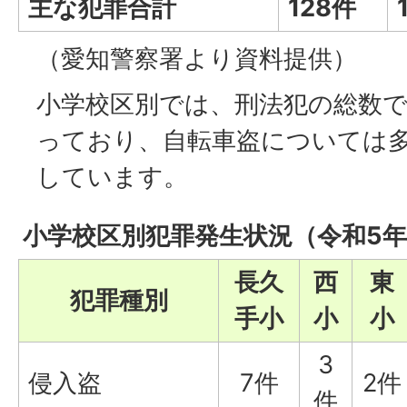
主な犯罪合計
128件
（愛知警察署より資料提供）
小学校区別では、刑法犯の総数
っており、自転車盗については
しています。
小学校区別犯罪発生状況（令和5
長久
西
東
犯罪種別
手小
小
小
3
侵入盗
7件
2件
件