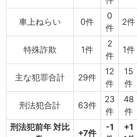
件
0
車上ねらい
0件
2件
件
2
特殊詐欺
1件
1件
件
12
15
主な犯罪合計
29件
件
件
23
48
刑法犯合計
63件
件
件
刑法犯前年 対比
-1
+1
+7件