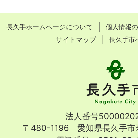
長久手ホームページについて
個人情報
サイトマップ
長久手市
長
久
手
市
Nagakute
法人番号50000202
City
〒480-1196 愛知県長久手