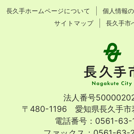
長久手ホームページについて
個人情報
サイトマップ
長久手市
長
久
手
市
Nagakute
法人番号50000202
City
〒480-1196 愛知県長久手
電話番号：0561-63-1
ファックス：0561-63-