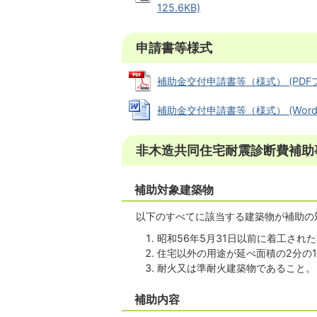
125.6KB)
申請書等様式
補助金交付申請書等（様式） (PDFファイ
補助金交付申請書等（様式） (Wordファ
非木造共同住宅耐震診断費補助
補助対象建築物
以下のすべてに該当する建築物が補助の
昭和56年5月31日以前に着工され
住宅以外の用途が延べ面積の2分の
耐火又は準耐火建築物であること
補助内容