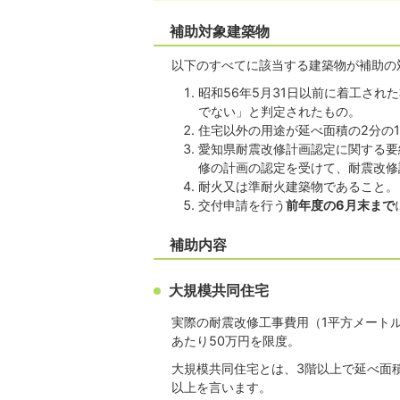
補助対象建築物
以下のすべてに該当する建築物が補助の
昭和56年5月31日以前に着工さ
でない」と判定されたもの。
住宅以外の用途が延べ面積の2分の
愛知県耐震改修計画認定に関する要
修の計画の認定を受けて、耐震改修
耐火又は準耐火建築物であること。
交付申請を行う
前年度の6月末まで
補助内容
大規模共同住宅
実際の耐震改修工事費用（1平方メートル
あたり50万円を限度。
大規模共同住宅とは、3階以上で延べ面積
以上を言います。