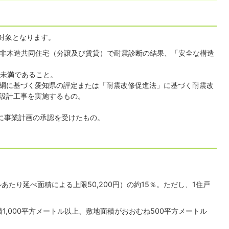
対象となります。
れた非木造共同住宅（分譲及び賃貸）で耐震診断の結果、「安全な構造
1未満であること。
綱に基づく愛知県の評定または「耐震改修促進法」に基づく耐震改
設計工事を実施するもの。
に事業計画の承認を受けたもの。
あたり延べ面積による上限50,200円）の約15％。ただし、1住戸
1,000平方メートル以上、敷地面積がおおむね500平方メートル