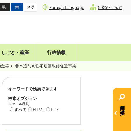
Foreign Language
組織から探す
しごと・産業
行政情報
助金等
非木造共同住宅耐震改修促進事業
キーワードで検索できます
検索オプション
ファイル種別
目的別で探す
すべて
HTML
PDF