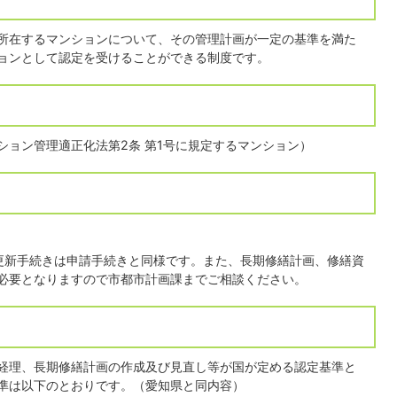
所在するマンションについて、その管理計画が一定の基準を満た
ョンとして認定を受けることができる制度です。
ション管理適正化法第2条 第1号に規定するマンション）
更新手続きは申請手続きと同様です。また、長期修繕計画、修繕資
必要となりますので市都市計画課までご相談ください。
経理、長期修繕計画の作成及び見直し等が国が定める認定基準と
準は以下のとおりです。（愛知県と同内容）