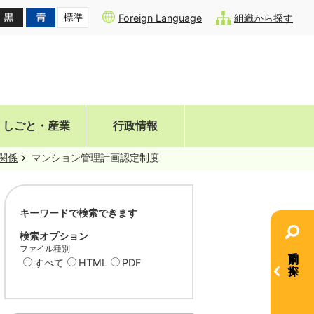
Foreign Language
組織から探す
しごと・産業
行政情報
関係
マンション管理計画認定制度
キーワードで検索できます
検索オプション
ファイル種別
目的別で探す
すべて
HTML
PDF