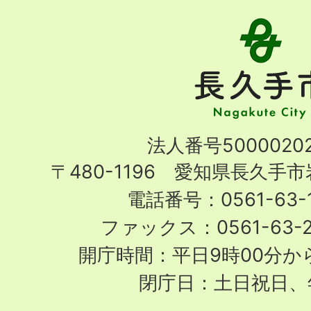
長
久
手
市
Nagakute
法人番号50000202
City
〒480-1196 愛知県長久手
電話番号：0561-63-1
ファックス：0561-63-
開庁時間：平日9時00分から
閉庁日：土日祝日、