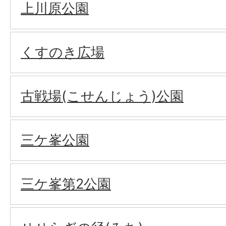
上川原公園
くすのき広場
古戦場(こせんじょう)公園
三ケ峯公園
三ケ峯第2公園