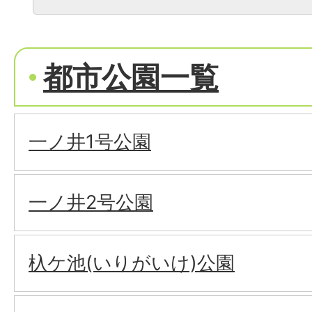
都市公園一覧
一ノ井1号公園
一ノ井2号公園
杁ケ池(いりがいけ)公園