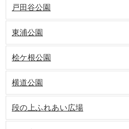
戸田谷公園
東浦公園
桧ケ根公園
横道公園
段の上ふれあい広場