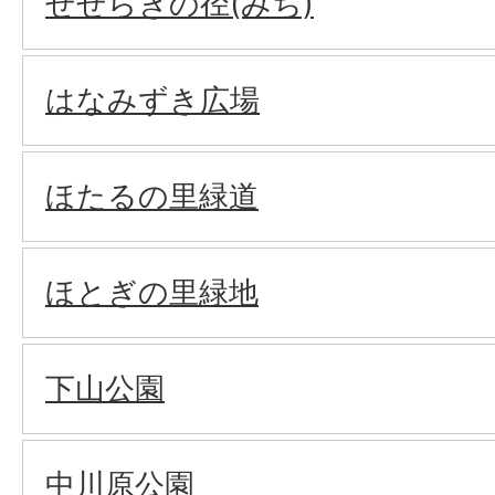
せせらぎの径(みち)
はなみずき広場
ほたるの里緑道
ほとぎの里緑地
下山公園
中川原公園