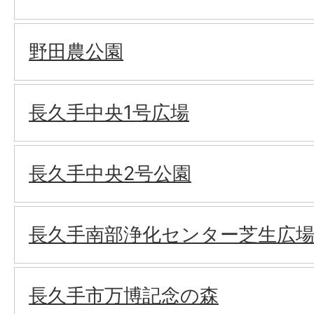
野田農公園
長久手中央1号広場
長久手中央2号公園
長久手南部浄化センター芝生広
長久手市万博記念の森